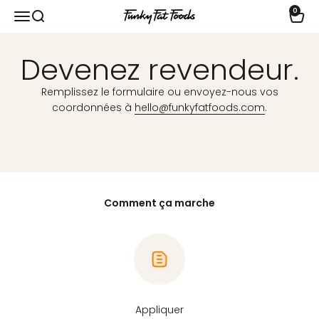
Passer au contenu
0
Ouvrir la navigation
Ouvrir la recherche
Voir l
funkyfatfoods.com
Devenez revendeur.
Remplissez le formulaire ou envoyez-nous vos
coordonnées à
hello@funkyfatfoods.com
.
Comment ça marche
Appliquer