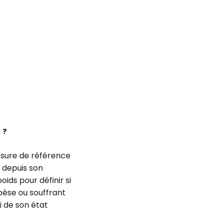
 ?
mesure de référence
e depuis son
ids pour définir si
bèse ou souffrant
i de son état