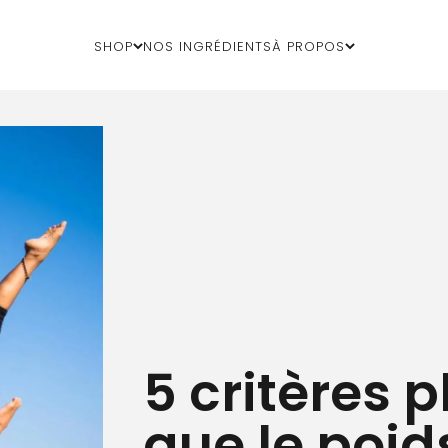
Shop
Nos ingrédients
À propos
5 critères 
que le poid