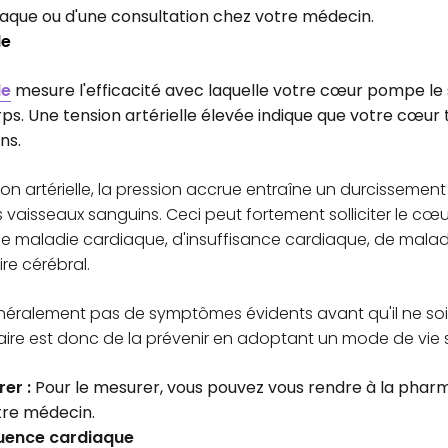
aque ou d'une consultation chez votre médecin.
le
le
mesure l'efficacité avec laquelle votre cœur pompe le 
ps. Une tension artérielle élevée indique que votre cœur t
ns.
on artérielle, la pression accrue entraîne un durcissement
 vaisseaux sanguins. Ceci peut fortement solliciter le cœ
 de maladie cardiaque, d'insuffisance cardiaque, de malad
re cérébral.
néralement pas de symptômes évidents avant qu'il ne soit
aire est donc de la prévenir en adoptant un mode de vie s
er :
Pour le mesurer, vous pouvez vous rendre à la pharm
tre médecin.
quence cardiaque