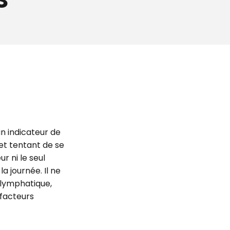
un indicateur de
 et tentant de se
ur ni le seul
a journée. Il ne
lymphatique,
 facteurs