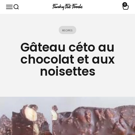
Passer au contenu
0
Ouvrir la navigation
Ouvrir la recherche
Voir l
funkyfatfoods.com
Recipes
Gâteau céto au
chocolat et aux
noisettes