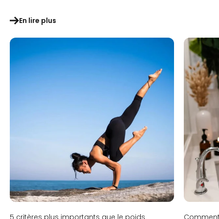
En lire plus
5 critères plus importants que le poids
Comment s