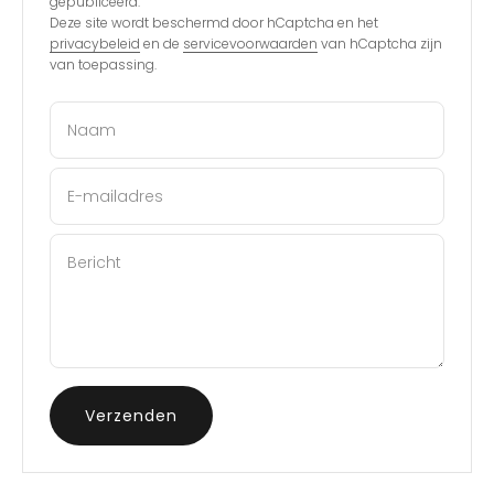
gepubliceerd.
Deze site wordt beschermd door hCaptcha en het
privacybeleid
en de
servicevoorwaarden
van hCaptcha zijn
van toepassing.
Naam
E-mailadres
Bericht
Verzenden