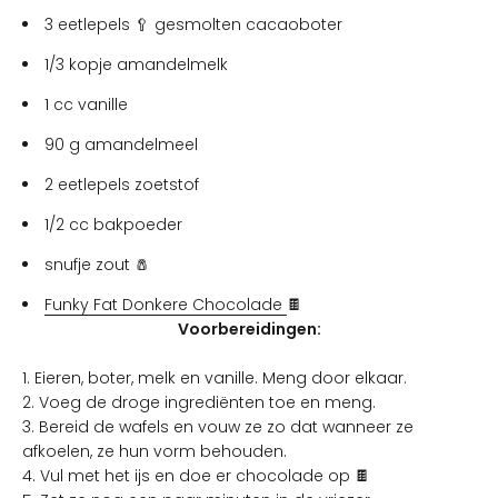
3 eetlepels 🥄 gesmolten cacaoboter
1/3 kopje amandelmelk
1 cc vanille
90 g amandelmeel
2 eetlepels zoetstof
1/2 cc bakpoeder
snufje zout 🧂
Funky Fat Donkere Chocolade
🍫
Voorbereidingen:
1. Eieren, boter, melk en vanille. Meng door elkaar.
2. Voeg de droge ingrediënten toe en meng.
3. Bereid de wafels en vouw ze zo dat wanneer ze
afkoelen, ze hun vorm behouden.
4. Vul met het ijs en doe er chocolade op 🍫