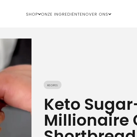
Shop
Onze ingrediënten
Over ons
Recipes
Keto Sugar
Millionaire
Shortbread