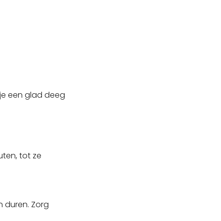
 je een glad deeg
ten, tot ze
n duren. Zorg