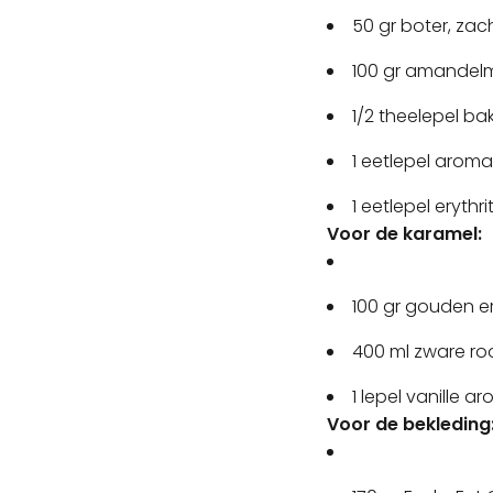
50 gr boter, zac
100 gr amandel
1/2 theelepel b
1 eetlepel aroma
1 eetlepel erythr
Voor de karamel:
100 gr gouden ery
400 ml zware r
1 lepel vanille a
Voor de bekleding