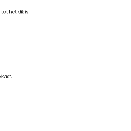
ot het dik is.
lkast.