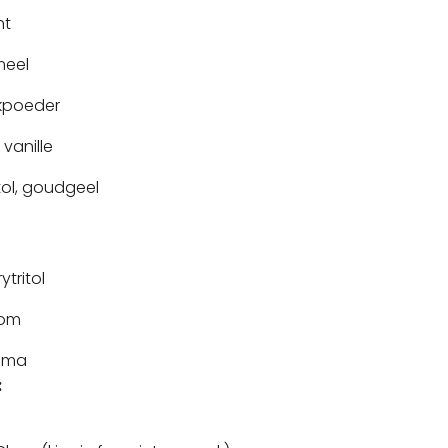
ht
meel
akpoeder
 vanille
itol, goudgeel
tritol
oom
roma
: