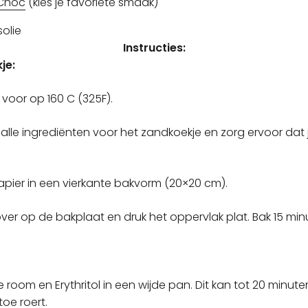
 Choc
(kies je favoriete smaak)
solie
Instructies:
je:
voor op 160 C (325F).
alle ingrediënten voor het zandkoekje en zorg ervoor dat
apier in een vierkante bakvorm (20×20 cm).
ver op de bakplaat en druk het oppervlak plat. Bak 15 minu
 room en Erythritol in een wijde pan. Dit kan tot 20 minute
toe roert.