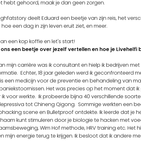
eet hebt gehoord, maak je dan geen zorgen.
ghfatstory deelt Eduard een beetje van zijn reis, het versc
 hoe een dag in zijn leven eruit ziet, en meer.
n een kop koffie en let's start!
e ons een beetje over jezelf vertellen en hoe je Livehelf
an mijn carrière was ik consultant en hielp ik bedrijven met
ormatie. Echter, 18 jaar geleden werd ik geconfronteerd m
is een medicijn voor de preventie en behandeling van mala
paniekstoornissen. Het was precies op het moment dat ik 
k voor werkte. Ik probeerde bijna 40 verschillende soorte
depressiva tot Chineng Qigong. Sommige werkten een be
biohacking scene en Bulletproof ontdekte. Ik leerde dat je
chaam kunt stimuleren door je biologie te hacken met voe
aamsbeweging, Wim Hof methode, HRV training etc. Het h
en mijn energie terug te krijgen. Ik besloot dat ik andere 