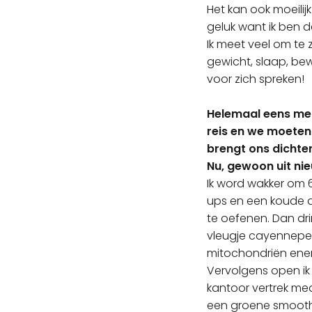
Het kan ook moeilijk
geluk want ik ben de
Ik meet veel om te z
gewicht, slaap, bewe
voor zich spreken!
Helemaal eens met 
reis en we moeten 
brengt ons dichter
Nu, gewoon uit nie
Ik word wakker om 
ups en een koude d
te oefenen. Dan dri
vleugje cayennepep
mitochondriën energ
Vervolgens open ik 
kantoor vertrek medi
een groene smoothie