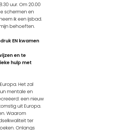
 18.30 uur. Om 20.00
 de schermen en
neem ik een ijsbad.
 mijn behoeften.
 indruk EN kwamen
ijzen en te
ieke hulp met
Europa. Het zal
hun mentale en
ecreëerd: een nieuw
omstig uit Europa.
den. Waarom
elkwaliteit ter
zoeken. Onlangs