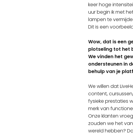
keer hoge intensiteit
uur begin ik met h
lampen te vermijden
Dit is een voorbee
Wow, dat is een ge
plotseling tot het
We vinden het gew
ondersteunen in d
behulp van je plat
We willen dat Live
content, cursusse
fysieke prestaties
merk van functione
Onze klanten vroe
zouden we het vanui
wereld hebben? Da