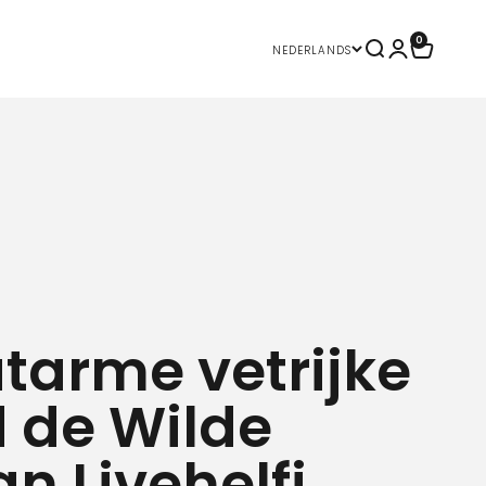
0
Zoeken opene
Accountpa
Winkelw
Nederlands
tarme vetrijke
d de Wilde
an Livehelfi