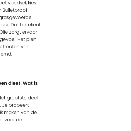
et voedsel, kies
 Bulletproof
et grasgevoerde
0 uur. Dat betekent
lie zorgt ervoor
gevoel. Het pleit
 effecten van
noemd.
geen dieet. Wat is
Het grootste deel
. Je probeert
ruik maken van de
et voor de