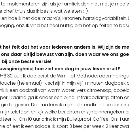
 te implementeren zijn als je familieleden niet met je mee w
 chef thuis dus ik beslis wat we eten :-).
ien hoe ik het doe: macro's, ketonen, hartslagvariabiliteit
ging, enz. Ik vind het heel nuttig om het op feiten te base
het feit dat het voor iedereen anders is. Wij zijn de 
ons daar altijd bewust van zijn, doen waar we ons goe
 bij onze beste versie!
uwsgierigheid, hoe ziet een dag in jouw leven eruit?
6-6.30 uur. Ik doe eerst de Wim Hof Methode: ademhaling
ouche (helemaal). Ik schrijf in mijn vijf-minuten dagboe
nk ik een cocktail van warm water, vers citroensap, appelc
er. Daarna ga ik onder een bijna-infraroodlamp zitten o
ie te geven. Daarna lees ik mijn ochtendkrant en drink ik
mijn telefoon en kijk welke berichten er zijn binnengekome
teer ik. Om 10 uur drink ik mijn Bulletproof Coffee. Om 1 uur
 of eet ik een salade. Ik sport 3 keer per week. 2 keer zw