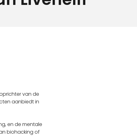
oprichter van de
cten aanbiedt in
ing, en de mentale
van biohacking of