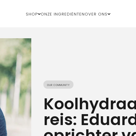
Shop
Onze ingrediënten
Over ons
Our community
Koolhydraa
reis: Eduar
oprichter v