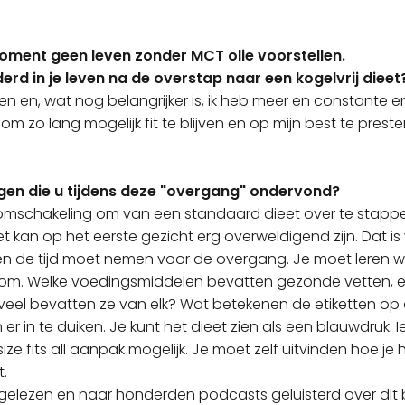
moment geen leven zonder MCT olie voorstellen.
derd in je leven na de overstap naar een kogelvrij dieet
len en, wat nog belangrijker is, ik heb meer en constante
 om zo lang mogelijk fit te blijven en op mijn best te prest
gen die u tijdens deze "overgang" ondervond?
 omschakeling om van een standaard dieet over te stapp
Het kan op het eerste gezicht erg overweldigend zijn. Dat is
en de tijd moet nemen voor de overgang. Je moet leren 
om. Welke voedingsmiddelen bevatten gezonde vetten, e
eel bevatten ze van elk? Wat betekenen de etiketten o
er in te duiken. Je kunt het dieet zien als een blauwdruk. 
ize fits all aanpak mogelijk. Je moet zelf uitvinden hoe je 
t.
 gelezen en naar honderden podcasts geluisterd over dit