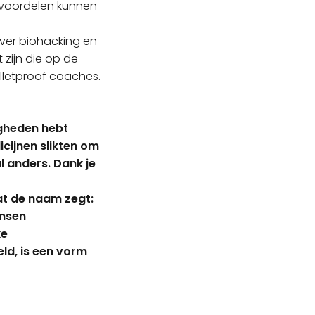
e voordelen kunnen
over biohacking en
zijn die op de
Bulletproof coaches.
digheden hebt
cijnen slikten om
l anders. Dank je
at de naam zegt:
ensen
ke
ld, is een vorm