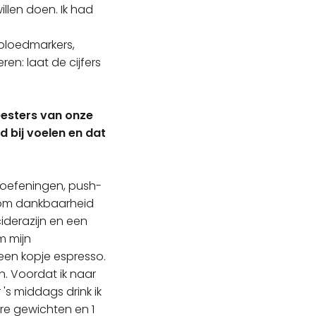
illen doen. Ik had
, bloedmarkers,
ren: laat de cijfers
meesters van onze
d bij voelen en dat
soefeningen, push-
k om dankbaarheid
iderazijn en een
m mijn
 een kopje espresso.
n. Voordat ik naar
 's middags drink ik
are gewichten en 1