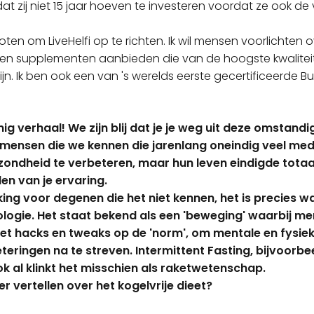
dat zij niet 15 jaar hoeven te investeren voordat ze ook d
ten om LiveHelfi op te richten. Ik wil mensen voorlichten 
n supplementen aanbieden die van de hoogste kwaliteit 
zijn. Ik ben ook een van 's werelds eerste gecertificeerde 
nnig verhaal! We zijn blij dat je je weg uit deze omstan
mensen die we kennen die jarenlang oneindig veel medi
zondheid te verbeteren, maar hun leven eindigde totaa
en van je ervaring.
ing voor degenen die het niet kennen, het is precies w
ologie. Het staat bekend als een 'beweging' waarbij m
t hacks en tweaks op de 'norm', om mentale en fysie
ringen na te streven. Intermittent Fasting, bijvoorbee
k al klinkt het misschien als raketwetenschap.
r vertellen over het kogelvrije dieet?