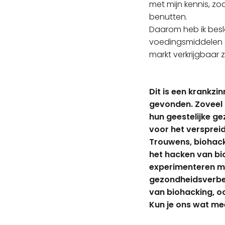
met mijn kennis, zo
benutten.
Daarom heb ik beslo
voedingsmiddelen e
markt verkrijgbaar 
Dit is een krankzi
gevonden. Zoveel 
hun geestelijke ge
voor het verspreid
Trouwens, biohack
het hacken van bi
experimenteren me
gezondheidsverbete
van biohacking, oo
Kun je ons wat mee