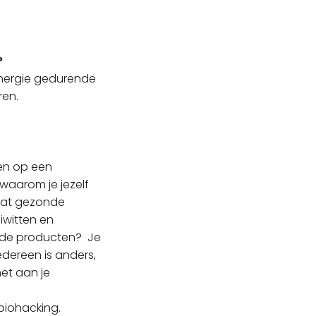
?
 energie gedurende
eren.
en op een
 waarom je jezelf
wat gezonde
iwitten en
p de producten? Je
Iedereen is anders,
het aan je
 biohacking.