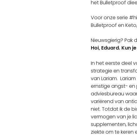
het Bulletproof di
Voor onze serie #hi
Bulletproof en Keto,
Nieuwsgierig? Pak da
Hoi, Eduard. Kun j
In het eerste deel v
strategie en transf
van Lariam. Lariam 
ernstige angst- en 
adviesbureau waar i
variërend van anti
niet. Totdat ik de 
vermogen van je li
supplementen, lich
ziekte om te keren 