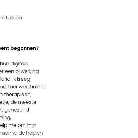
hil tussen
i bent begonnen?
 hun digitale
et een bijwerking
ria. Ik kreeg
partner werd in het
n therapieën,
etje, de meeste
 het genezend
ding,
ielp me om mijn
mensen wilde helpen