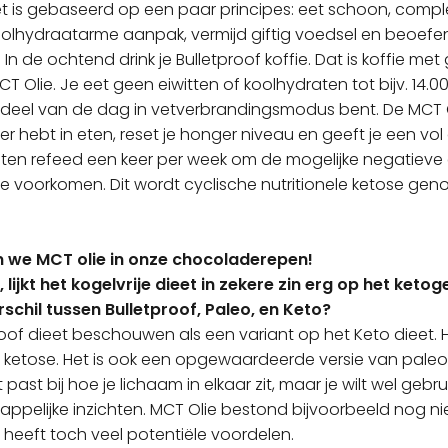
et is gebaseerd op een paar principes: eet schoon, comple
koolhydraatarme aanpak, vermijd giftig voedsel en beoefen
. In de ochtend drink je Bulletproof koffie. Dat is koffie m
T Olie. Je eet geen eiwitten of koolhydraten tot bijv. 14.0
e deel van de dag in vetverbrandingsmodus bent. De MCT O
r hebt in eten, reset je honger niveau en geeft je een vol 
ten refeed een keer per week om de mogelijke negatieve
te voorkomen. Dit wordt cyclische nutritionele ketose ge
 we MCT olie in onze chocoladerepen!
t, lijkt het kogelvrije dieet in zekere zin erg op het keto
rschil tussen Bulletproof, Paleo, en Keto?
roof dieet beschouwen als een variant op het Keto dieet. 
in ketose. Het is ook een opgewaardeerde versie van paleo
 past bij hoe je lichaam in elkaar zit, maar je wilt wel geb
ppelijke inzichten. MCT Olie bestond bijvoorbeeld nog ni
heeft toch veel potentiële voordelen.