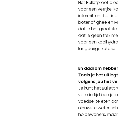
Het Bulletproof die
voor een vetrijke, 
intermittent fasting
boter of ghee en MC
dat je het grootst
dat je geen trek mee
voor een koolhydra
langdurige ketose 
En daarom hebben
Zoals je het uitleg
volgens jou het ve
Je kunt het Bulletp
van de tijd ben je 
voedsel te eten dat
nieuwste wetenscha
holbewoners, maar 