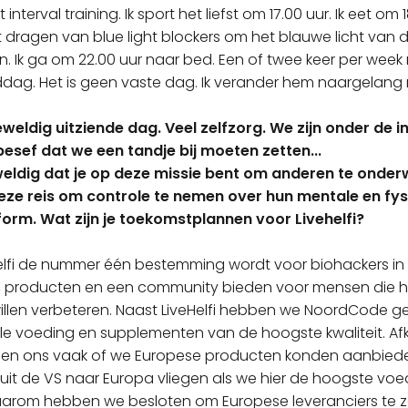
 interval training. Ik sport het liefst om 17.00 uur. Ik eet om
et dragen van blue light blockers om het blauwe licht van
. Ik ga om 22.00 uur naar bed. Een of twee keer per week 
lddag. Het is geen vaste dag. Ik verander hem naargelang
weldig uitziende dag. Veel zelfzorg. We zijn onder de
 besef dat we een tandje bij moeten zetten...
eldig dat je op deze missie bent om anderen te onderw
eze reis om controle te nemen over hun mentale en fys
form. Wat zijn je toekomstplannen voor Livehelfi?
Helfi de nummer één bestemming wordt voor biohackers in 
n, producten en een community bieden voor mensen die 
 willen verbeteren. Naast LiveHelfi hebben we NoordCode g
le voeding en supplementen van de hoogste kwaliteit. Afk
gen ons vaak of we Europese producten konden aanbie
t de VS naar Europa vliegen als we hier de hoogste voeds
arom hebben we besloten om Europese leveranciers te 